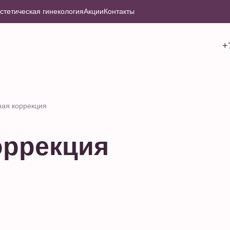
стетическая гинекология
Акции
Контакты
+
ная коррекция
оррекция